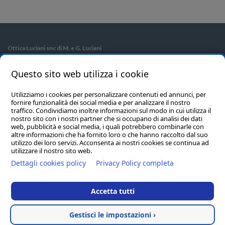
Ottica Luciani snc di M. e G. Luciani
Piazza Cesare Battisti, 18 86100 Campobasso CB - Tel/Fax
0874/67398
Questo sito web utilizza i cookie
Piazza Vittorio Emanuele, 51 Campobasso - Tel
0874/415249
E-mail:
info@otticaluciani.it
- P.Iva: 01689050704
Utilizziamo i cookies per personalizzare contenuti ed annunci, per
fornire funzionalità dei social media e per analizzare il nostro
Hosted & created by
Clion S.p.A.
traffico. Condividiamo inoltre informazioni sul modo in cui utilizza il
nostro sito con i nostri partner che si occupano di analisi dei dati
web, pubblicità e social media, i quali potrebbero combinarle con
OTTICA LUCIANI
SHOP
altre informazioni che ha fornito loro o che hanno raccolto dal suo
utilizzo dei loro servizi. Acconsenta ai nostri cookies se continua ad
Home
Acquista On-line
utilizzare il nostro sito web.
Dettagli cookies policy
Privacy Policy completa
Azienda
Condizioni
Servizi
I miei acquisti
Accetta tutti
Outlet
Password dimenticata
Promozioni
Gestisci le impostazioni ›
Cookie Policy